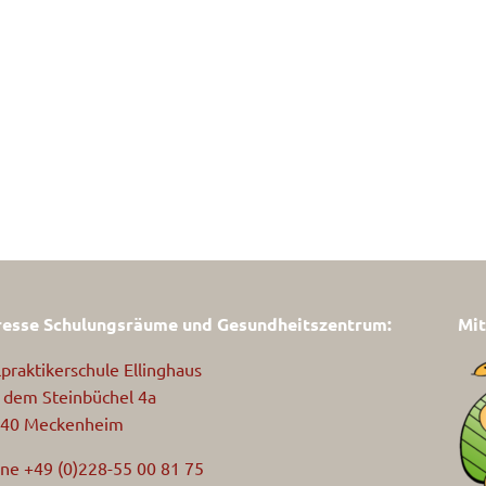
esse Schulungsräume und Gesundheitszentrum:
Mit
lpraktikerschule Ellinghaus
 dem Steinbüchel 4a
40 Meckenheim
ne +49 (0)228-55 00 81 75