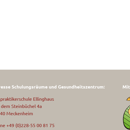
esse Schulungsräume und Gesundheitszentrum:
Mit
lpraktikerschule Ellinghaus
 dem Steinbüchel 4a
40 Meckenheim
ne +49 (0)228-55 00 81 75