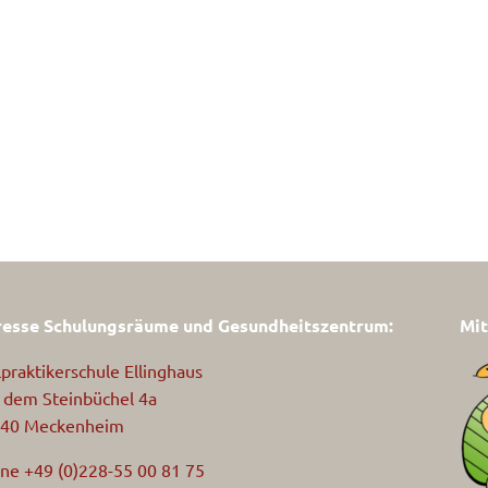
esse Schulungsräume und Gesundheitszentrum:
Mit
lpraktikerschule Ellinghaus
 dem Steinbüchel 4a
40 Meckenheim
ne +49 (0)228-55 00 81 75