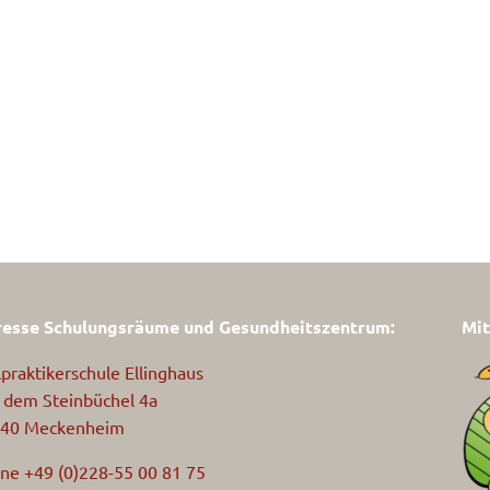
esse Schulungsräume und Gesundheitszentrum:
Mit
lpraktikerschule Ellinghaus
 dem Steinbüchel 4a
40 Meckenheim
ne +49 (0)228-55 00 81 75