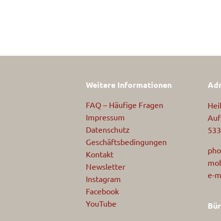
Weitere Informationen
Adr
FAQ – Häufige Fragen
Hei
Impressum
Auf
Datenschutz
533
Geschäftsbedingungen
pho
Kontakt
mob
Newsletter
e-m
Instagram
Facebook
YouTube
Bür