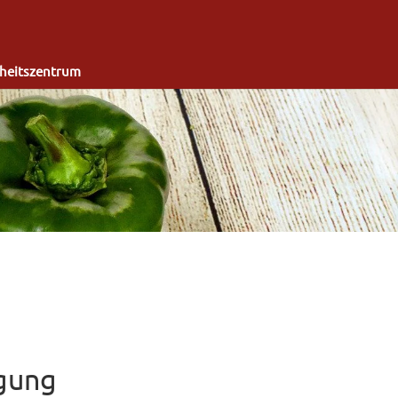
heitszentrum
igung