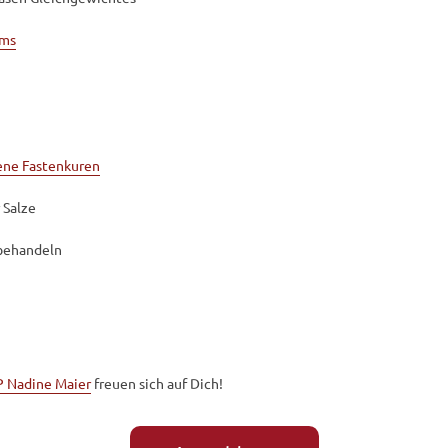
oms
ene Fastenkuren
 Salze
behandeln
 Nadine Maier
freuen sich auf Dich!