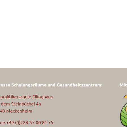
esse Schulungsräume und Gesundheitszentrum:
Mit
lpraktikerschule Ellinghaus
 dem Steinbüchel 4a
40 Meckenheim
ne +49 (0)228-55 00 81 75