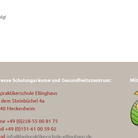
olg!
esse Schulungsräume und Gesundheitszentrum:
Mit
lpraktikerschule Ellinghaus
 dem Steinbüchel 4a
40 Meckenheim
ne +49 (0)228-55 00 81 75
il +49 (0)151-61 00 59 02
ail
info@heilpraktikerschule-ellinghaus.de