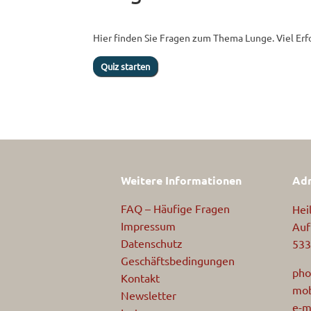
Hier finden Sie Fragen zum Thema Lunge. Viel Erf
Weitere Informationen
Adr
FAQ – Häufige Fragen
Hei
Impressum
Auf
Datenschutz
533
Geschäftsbedingungen
pho
Kontakt
mob
Newsletter
e-m